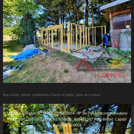
Bois séché, raboté, chanfreinés 4 faces et traités, pose des solives
LONOEL Création N° SIRET : 510412604 - N° de TVA Intracommunautaire
FR9251041260 - SCI LONOEL N° RCS ; 809461247 RCS Belfort Capital
Social de 52 000€