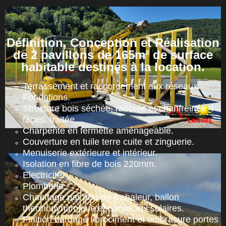
Définition, Conception et Réalisation
de 2 pavillons de 165m² de surface
habitable destinés à la location.
Terrassement et raccordement aux réseaux.
Fondations.
Structure bois séchée, rabotée et chanfreinée 4
faces, traitée .
Charpente en fermette aménageable.
Couverture en tuile terre cuite et zinguerie.
Menuiserie extérieure et intérieur.
Isolation en fibre de bois 220mm.
Electricité.
Plomberie.
Chauffage par pompe à chaleur, ballon
thermodynamique et panneaux solaires.
Finition bardage fibrociment et embrasure portes