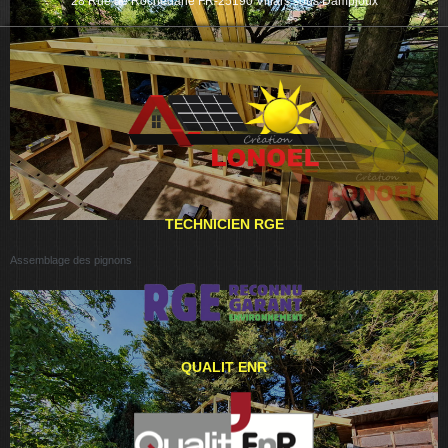
28 Rue de Rochedane FR-25190 Villars sous Dampjoux
TECHNICIEN RGE
Assemblage des pignons
QUALIT ENR