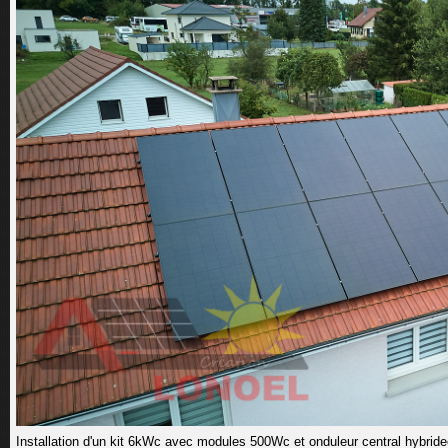
Installation d'un kit 6kWc avec modules 500Wc et onduleur central hybrid