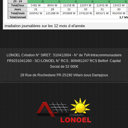
irradiation journalières sur les 12 mois d el'année
LONOEL Création N° SIRET : 510412604 - N° de TVA Intracommunautaire
FR9251041260 - SCI LONOEL N° RCS ; 809461247 RCS Belfort Capital
Social de 52 000€
28 Rue de Rochedane FR-25190 Villars sous Dampjoux